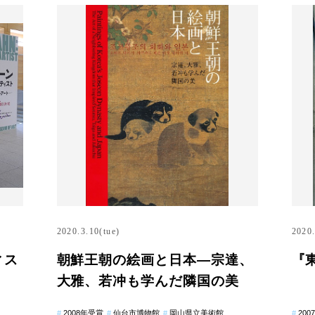
2020.3.10(tue)
2020.
ィス
朝鮮王朝の絵画と日本―宗達、
『東
』
大雅、若冲も学んだ隣国の美
2008年受賞
仙台市博物館
岡山県立美術館
200