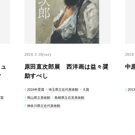
2020.3.10(tue)
2020.
ミュ
原田直次郎展 西洋画は益々奨
中
ク
励すべし
2016年受賞
埼玉県立近代美術館
大賞
201
グ賞
岡山県立美術館
島根県立石見美術館
神奈川県立近代美術館