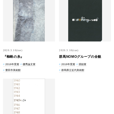
2020.3.10(tue)
2020.3.10(tue)
『蜘蛛の糸』
群馬NOMOグループの全貌
2016年受賞
優秀論文賞
2016年受賞
奨励賞
豊田市美術館
群馬県立近代美術館