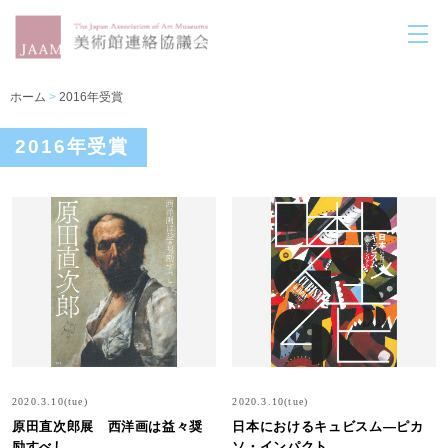
ホーム
>
2016年受賞
2016年受賞
2020.3.10(tue)
2020.3.10(tue)
原田直次郎展 西洋画は益々奨
日本におけるキュビスム―ピカ
励すべし
ソ・インパクト