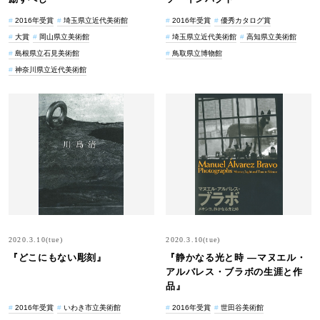
2016年受賞
埼玉県立近代美術館
2016年受賞
優秀カタログ賞
大賞
岡山県立美術館
埼玉県立近代美術館
高知県立美術館
島根県立石見美術館
鳥取県立博物館
神奈川県立近代美術館
2020.3.10(tue)
2020.3.10(tue)
『どこにもない彫刻』
『静かなる光と時 ―マヌエル・
アルバレス・ブラボの生涯と作
品』
2016年受賞
いわき市立美術館
2016年受賞
世田谷美術館