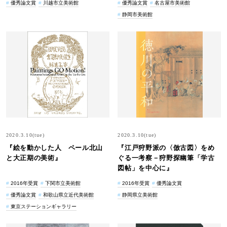
優秀論文賞
川越市立美術館
優秀論文賞
名古屋市美術館
静岡市美術館
2020.3.10(tue)
2020.3.10(tue)
『絵を動かした人 ペール北山
『江戸狩野派の〈倣古図〉をめ
と大正期の美術』
ぐる一考察－狩野探幽筆「学古
図帖」を中心に』
2016年受賞
下関市立美術館
2016年受賞
優秀論文賞
優秀論文賞
和歌山県立近代美術館
静岡県立美術館
東京ステーションギャラリー