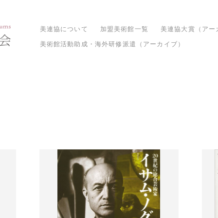
美連協について
加盟美術館一覧
美連協大賞（アー
美術館活動助成・海外研修派遣（アーカイブ）