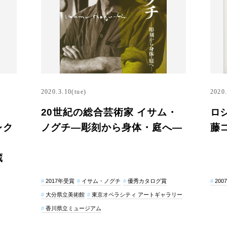
2020.3.10(tue)
2020.
20世紀の総合芸術家 イサム・
ロ
レク
ノグチ―彫刻から身体・庭へ―
藤
蔵
2017年受賞
イサム・ノグチ
優秀カタログ賞
200
大分県立美術館
東京オペラシティ アートギャラリー
香川県立ミュージアム