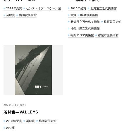
2019年受賞
センス・オブ・スケール展
2015年受賞
北海道立近代美術館
奨励賞
横須賀美術館
大賞
岐阜県美術館
新潟県立万代島美術館
横須賀美術館
神奈川県立近代美術館
福岡アジア美術館
都城市立美術館
2020.3.10(tue)
若林奮―VALLEYS
2008年受賞
奨励賞
横須賀美術館
若林奮