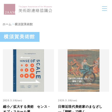
ホーム
>
横須賀美術館
横須賀美術館
2020.3.10(tue)
2020.3.10(tue)
縮小／拡大する美術 センス・
日韓近現代美術家のまなざし
オブ・スケール展
―「朝鮮」で描く