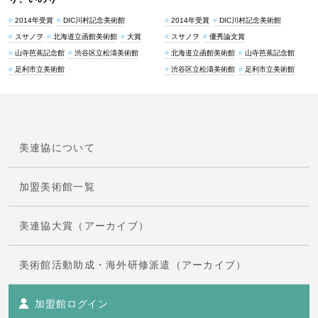
2014年受賞
DIC川村記念美術館
2014年受賞
DIC川村記念美術館
スサノヲ
北海道立函館美術館
大賞
スサノヲ
優秀論文賞
山寺芭蕉記念館
渋谷区立松濤美術館
北海道立函館美術館
山寺芭蕉記念館
足利市立美術館
渋谷区立松濤美術館
足利市立美術館
美連協について
加盟美術館一覧
美連協大賞（アーカイブ）
美術館活動助成・海外研修派遣（アーカイブ）
加盟館ログイン