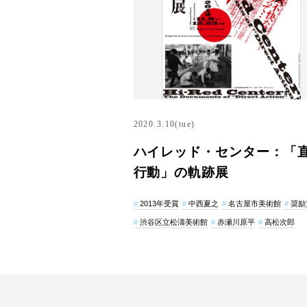
2020.3.10(tue)
ハイレッド・センター：「
行動」の軌跡展
2013年受賞
中西夏之
名古屋市美術館
奨励
渋谷区立松濤美術館
赤瀬川原平
高松次郎