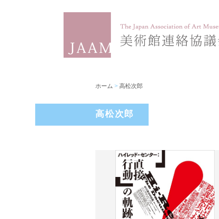
ホーム
>
高松次郎
高松次郎