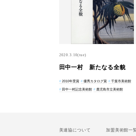
2020.3.10(tue)
田中一村 新たなる全貌
2010年受賞
優秀カタログ賞
千葉市美術館
田中一村記念美術館
鹿児島市立美術館
美連協について
加盟美術館一