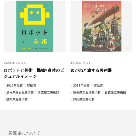
2020.3.10(tue)
2019.5.7(tue)
ロボットと美術 機械×身体のビ
めがねと旅する美術展
ジュアルイメージ
2010年受賞
奨励賞
2018年受賞
奨励賞
島根県立石見美術館
青森県立美術館
島根県立石見美術館
青森県立美術館
静岡県立美術館
静岡県立美術館
美連協について