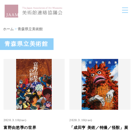
ホーム
>
青森県立美術館
青森県立美術館
2020.3.10(tue)
2020.3.10(tue)
富野由悠季の世界
「成田亨 美術／特撮／怪獣」展