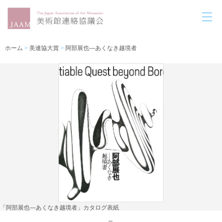
ホーム
>
美連協大賞
>
阿部展也―あくなき越境者
「阿部展也―あくなき越境者」カタログ表紙