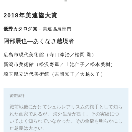
2018年美連協大賞
優秀カタログ賞
- 美連協展部門
阿部展也―あくなき越境者
広島市現代美術館（寺口淳治／松岡 剛）
新潟市美術館（松沢寿重／上池仁子／松本美樹）
埼玉県立近代美術館（吉岡知子／大越久子）
審査講評
戦前戦後にかけてシュルレアリスムの旗手として知ら
れた画家であるが、 海外生活が長く、その実績につ
いてよく知られていなかった。その全貌を明らかにし
た意義は大きい。